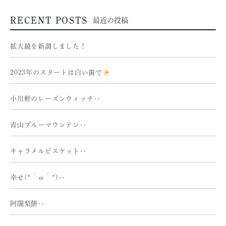
RECENT POSTS
最近の投稿
拡大鏡を新調しました！
2023年のスタートは白い歯で
小川軒のレーズンウィッチ‥
青山ブルーマウンテン‥
キャラメルビスケット‥
幸せ(*´ω｀*)‥
阿闍梨餅‥