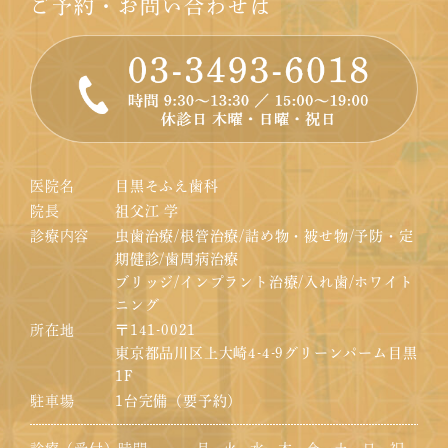
ご予約・お問い合わせは
医院名
目黒そふえ歯科
院長
祖父江 学
診療内容
虫歯治療/根管治療/詰め物・被せ物/予防・定
期健診/歯周病治療
ブリッジ/インプラント治療/入れ歯/ホワイト
ニング
所在地
〒141-0021
東京都品川区上大崎4-4-9グリーンパーム目黒
1F
駐車場
1台完備（要予約）