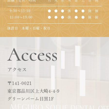
診療（受付）時間
月
火
水
木
金
土
日
祝
9:30～13:30
●
●
●
休
●
●
休
休
15:00～19:00
●
●
●
休
●
●
休
休
休診日 木曜・日曜・祝日
Access
アクセス
〒141-0021
東京都品川区上大崎4-4-9
グリーンパーム目黒1F