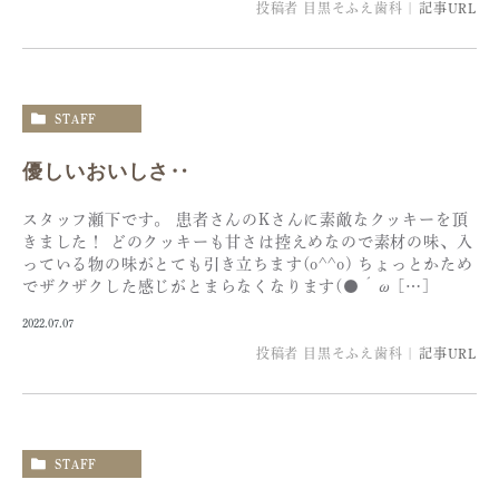
投稿者
目黒そふえ歯科
|
記事URL
STAFF
優しいおいしさ‥
スタッフ瀬下です。 患者さんのKさんに素敵なクッキーを頂
きました！ どのクッキーも甘さは控えめなので素材の味、入
っている物の味がとても引き立ちます(o^^o) ちょっとかため
でザクザクした感じがとまらなくなります(●´ω […]
2022.07.07
投稿者
目黒そふえ歯科
|
記事URL
STAFF