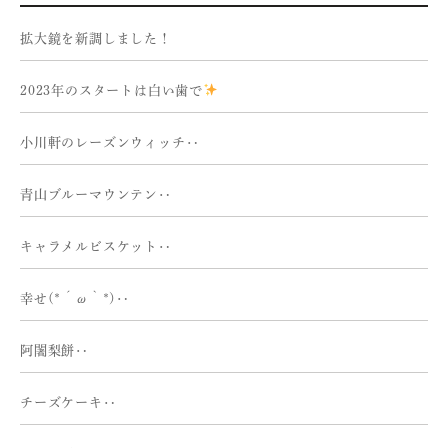
拡大鏡を新調しました！
2023年のスタートは白い歯で
小川軒のレーズンウィッチ‥
青山ブルーマウンテン‥
キャラメルビスケット‥
幸せ(*´ω｀*)‥
阿闍梨餅‥
チーズケーキ‥