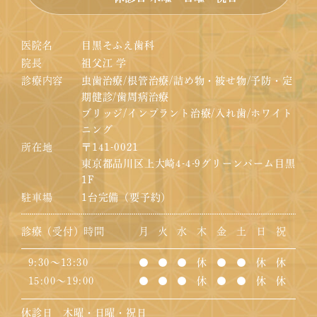
医院名
目黒そふえ歯科
院長
祖父江 学
診療内容
虫歯治療/根管治療/詰め物・被せ物/予防・定
期健診/歯周病治療
ブリッジ/インプラント治療/入れ歯/ホワイト
ニング
所在地
〒141-0021
東京都品川区上大崎4-4-9グリーンパーム目黒
1F
駐車場
1台完備（要予約）
診療（受付）時間
月
火
水
木
金
土
日
祝
9:30～13:30
●
●
●
休
●
●
休
休
15:00～19:00
●
●
●
休
●
●
休
休
休診日 木曜・日曜・祝日