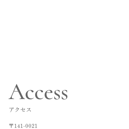
東京都品川区上大崎4-4-9グリーンパーム目黒
1F
駐車場
1台完備（要予約）
診療（受付）時間
月
火
水
木
金
土
日
祝
9:30～13:30
●
●
●
休
●
●
休
休
15:00～19:00
●
●
●
休
●
●
休
休
休診日 木曜・日曜・祝日
Access
アクセス
〒141-0021