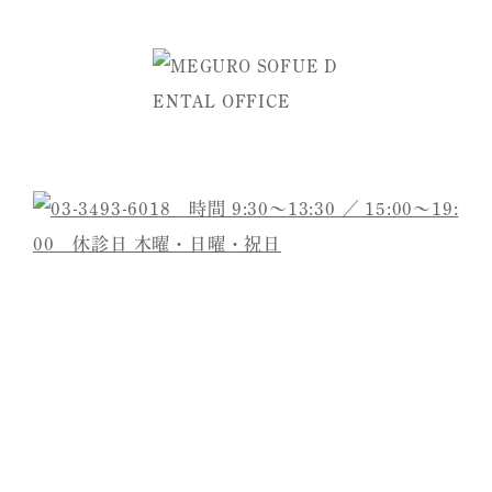
ご予約・お問い合わせは
医院名
目黒そふえ歯科
院長
祖父江 学
診療内容
虫歯治療/根管治療/詰め物・被せ物/予防・定
期健診/歯周病治療
ブリッジ/インプラント治療/入れ歯/ホワイト
ニング
所在地
〒141-0021