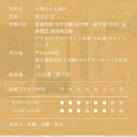
医院名
目黒そふえ歯科
院長
祖父江 学
診療内容
虫歯治療/根管治療/詰め物・被せ物/予防・定
期健診/歯周病治療
ブリッジ/インプラント治療/入れ歯/ホワイト
ニング
所在地
〒141-0021
東京都品川区上大崎4-4-9グリーンパーム目黒
1F
駐車場
1台完備（要予約）
診療（受付）時間
月
火
水
木
金
土
日
祝
9:30～13:30
●
●
●
休
●
●
休
休
15:00～19:00
●
●
●
休
●
●
休
休
休診日 木曜・日曜・祝日