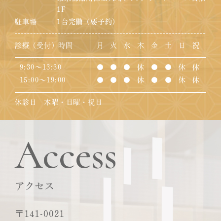
1F
駐車場
1台完備（要予約）
診療（受付）時間
月
火
水
木
金
土
日
祝
9:30～13:30
●
●
●
休
●
●
休
休
15:00～19:00
●
●
●
休
●
●
休
休
休診日 木曜・日曜・祝日
Access
アクセス
〒141-0021