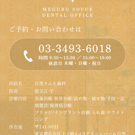
ご予約・お問い合わせは
医院名
目黒そふえ歯科
院長
祖父江 学
診療内容
虫歯治療/根管治療/詰め物・被せ物/予防・定
期健診/歯周病治療
ブリッジ/インプラント治療/入れ歯/ホワイト
ニング
所在地
〒141-0021
東京都品川区上大崎4-4-9グリーンパーム目黒