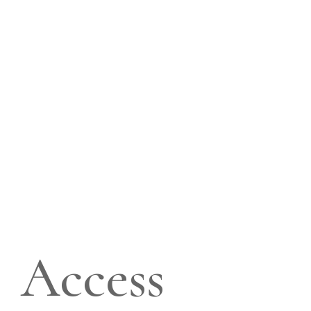
ブリッジ/インプラント治療/入れ歯/ホワイト
ニング
所在地
〒141-0021
東京都品川区上大崎4-4-9グリーンパーム目黒
1F
駐車場
1台完備（要予約）
診療（受付）時間
月
火
水
木
金
土
日
祝
9:30～13:30
●
●
●
休
●
●
休
休
15:00～19:00
●
●
●
休
●
●
休
休
休診日 木曜・日曜・祝日
Access