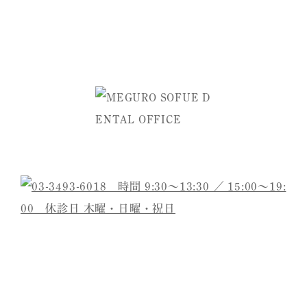
ご予約・お問い合わせは
医院名
目黒そふえ歯科
院長
祖父江 学
診療内容
虫歯治療/根管治療/詰め物・被せ物/予防・定
期健診/歯周病治療