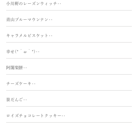
小川軒のレーズンウィッチ‥
青山ブルーマウンテン‥
キャラメルビスケット‥
幸せ(*´ω｀*)‥
阿闍梨餅‥
チーズケーキ‥
笹だんご‥
ロイズチョコレートクッキー‥