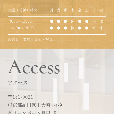
診療（受付）時間
月
火
水
木
金
土
日
祝
9:30～13:30
●
●
●
休
●
●
休
休
15:00～19:00
●
●
●
休
●
●
休
休
休診日 木曜・日曜・祝日
Access
アクセス
〒141-0021
東京都品川区上大崎4-4-9
グリーンパーム目黒1F