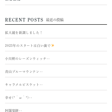
RECENT POSTS
最近の投稿
拡大鏡を新調しました！
2023年のスタートは白い歯で
小川軒のレーズンウィッチ‥
青山ブルーマウンテン‥
キャラメルビスケット‥
幸せ(*´ω｀*)‥
阿闍梨餅‥