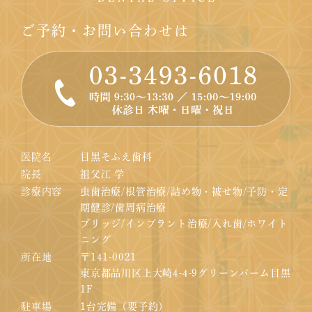
ご予約・お問い合わせは
医院名
目黒そふえ歯科
院長
祖父江 学
診療内容
虫歯治療/根管治療/詰め物・被せ物/予防・定
期健診/歯周病治療
ブリッジ/インプラント治療/入れ歯/ホワイト
ニング
所在地
〒141-0021
東京都品川区上大崎4-4-9グリーンパーム目黒
1F
駐車場
1台完備（要予約）