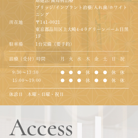
期健診/歯周病治療
ブリッジ/インプラント治療/入れ歯/ホワイト
ニング
所在地
〒141-0021
東京都品川区上大崎4-4-9グリーンパーム目黒
1F
駐車場
1台完備（要予約）
診療（受付）時間
月
火
水
木
金
土
日
祝
9:30～13:30
●
●
●
休
●
●
休
休
15:00～19:00
●
●
●
休
●
●
休
休
休診日 木曜・日曜・祝日
Access