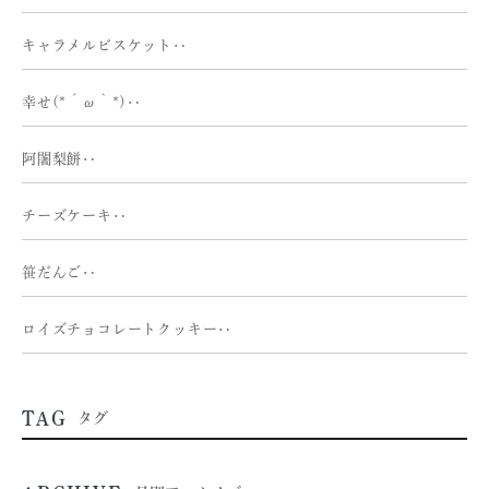
キャラメルビスケット‥
幸せ(*´ω｀*)‥
阿闍梨餅‥
チーズケーキ‥
笹だんご‥
ロイズチョコレートクッキー‥
TAG
タグ