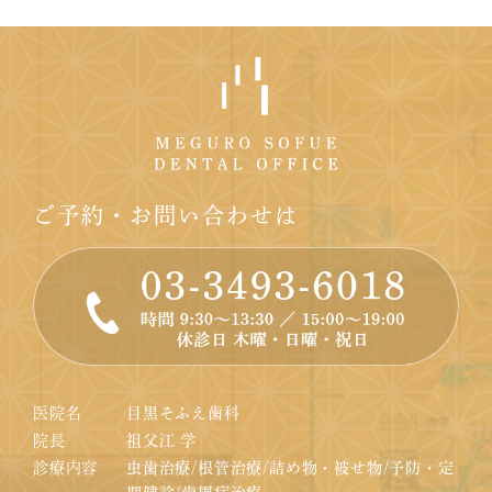
ご予約・お問い合わせは
医院名
目黒そふえ歯科
院長
祖父江 学
診療内容
虫歯治療/根管治療/詰め物・被せ物/予防・定