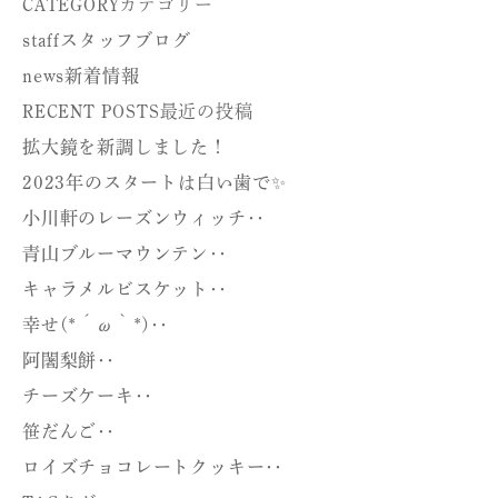
CATEGORY
カテゴリー
staff
スタッフブログ
news
新着情報
RECENT POSTS
最近の投稿
拡大鏡を新調しました！
2023年のスタートは白い歯で✨
小川軒のレーズンウィッチ‥
青山ブルーマウンテン‥
キャラメルビスケット‥
幸せ(*´ω｀*)‥
阿闍梨餅‥
チーズケーキ‥
笹だんご‥
ロイズチョコレートクッキー‥