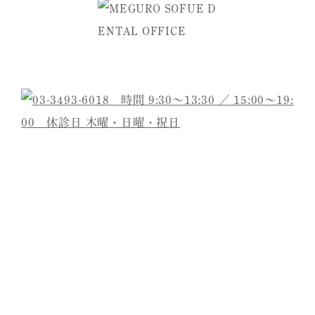
ご予約・お問い合わせは
医院名
目黒そふえ歯科
院長
祖父江 学
診療内容
虫歯治療/根管治療/詰め物・被せ物/予防・定
期健診/歯周病治療
ブリッジ/インプラント治療/入れ歯/ホワイト
ニング
所在地
〒141-0021
東京都品川区上大崎4-4-9グリーンパーム目黒
1F