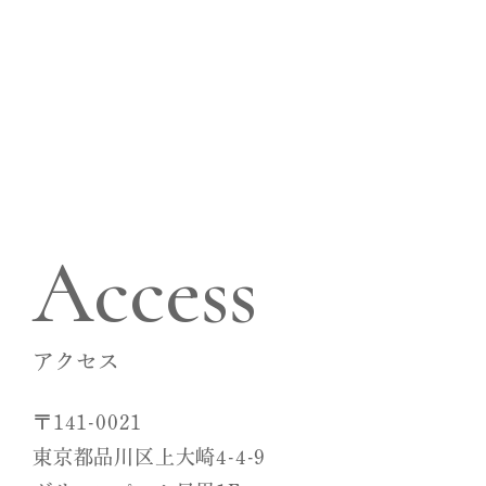
駐車場
1台完備（要予約）
診療（受付）時間
月
火
水
木
金
土
日
祝
9:30～13:30
●
●
●
休
●
●
休
休
15:00～19:00
●
●
●
休
●
●
休
休
休診日 木曜・日曜・祝日
Access
アクセス
〒141-0021
東京都品川区上大崎4-4-9