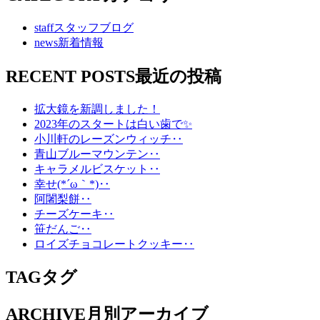
staff
スタッフブログ
news
新着情報
RECENT POSTS
最近の投稿
拡大鏡を新調しました！
2023年のスタートは白い歯で✨
小川軒のレーズンウィッチ‥
青山ブルーマウンテン‥
キャラメルビスケット‥
幸せ(*´ω｀*)‥
阿闍梨餅‥
チーズケーキ‥
笹だんご‥
ロイズチョコレートクッキー‥
TAG
タグ
ARCHIVE
月別アーカイブ