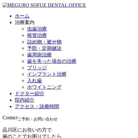
ホーム
治療案内
虫歯治療
根管治療
詰め物・被せ物
予防・定期健診
歯周病治療
歯を失った場合の治療
ブリッジ
インプラント治療
入れ歯
ホワイトニング
ドクター紹介
院内紹介
アクセス・診療時間
Contact
ご予約・お問い合わせ
品川区にお住いの方で
歯のことでお困りでしたら