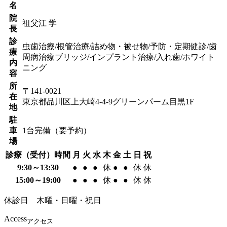
名
院
祖父江 学
長
診
虫歯治療/根管治療/詰め物・被せ物/予防・定期健診/歯
療
周病治療
ブリッジ/インプラント治療/入れ歯/ホワイト
内
ニング
容
所
〒141-0021
在
東京都品川区上大崎4-4-9グリーンパーム目黒1F
地
駐
車
1台完備（要予約）
場
診療（受付）時間
月
火
水
木
金
土
日
祝
9:30～13:30
●
●
●
休
●
●
休
休
15:00～19:00
●
●
●
休
●
●
休
休
休診日 木曜・日曜・祝日
Access
アクセス