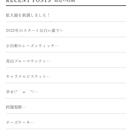
拡大鏡を新調しました！
2023年のスタートは白い歯で✨
小川軒のレーズンウィッチ‥
青山ブルーマウンテン‥
キャラメルビスケット‥
幸せ(*´ω｀*)‥
阿闍梨餅‥
チーズケーキ‥