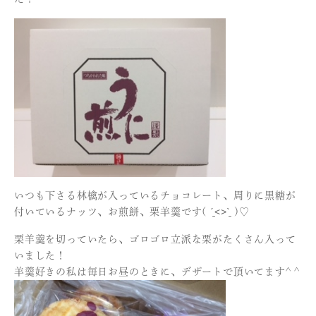
いつも下さる林檎が入っているチョコレート、周りに黒糖が
付いているナッツ、お煎餅、栗羊羹です( ˊ̱˂˃ˋ̱ )♡
栗羊羹を切っていたら、ゴロゴロ立派な栗がたくさん入って
いました！
羊羹好きの私は毎日お昼のときに、デザートで頂いてます^ ^