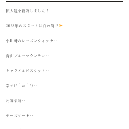
拡大鏡を新調しました！
2023年のスタートは白い歯で
小川軒のレーズンウィッチ‥
青山ブルーマウンテン‥
キャラメルビスケット‥
幸せ(*´ω｀*)‥
阿闍梨餅‥
チーズケーキ‥