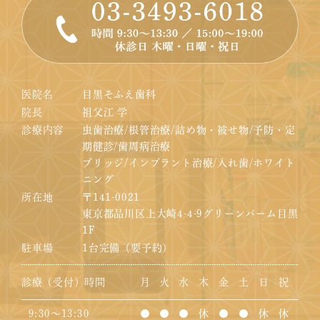
医院名
目黒そふえ歯科
院長
祖父江 学
診療内容
虫歯治療/根管治療/詰め物・被せ物/予防・定
期健診/歯周病治療
ブリッジ/インプラント治療/入れ歯/ホワイト
ニング
所在地
〒141-0021
東京都品川区上大崎4-4-9グリーンパーム目黒
1F
駐車場
1台完備（要予約）
診療（受付）時間
月
火
水
木
金
土
日
祝
9:30～13:30
●
●
●
休
●
●
休
休