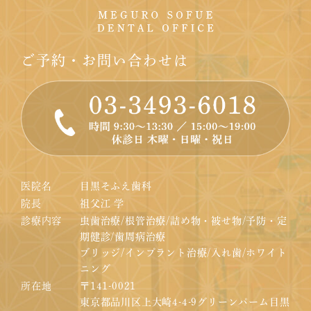
ご予約・お問い合わせは
医院名
目黒そふえ歯科
院長
祖父江 学
診療内容
虫歯治療/根管治療/詰め物・被せ物/予防・定
期健診/歯周病治療
ブリッジ/インプラント治療/入れ歯/ホワイト
ニング
所在地
〒141-0021
東京都品川区上大崎4-4-9グリーンパーム目黒