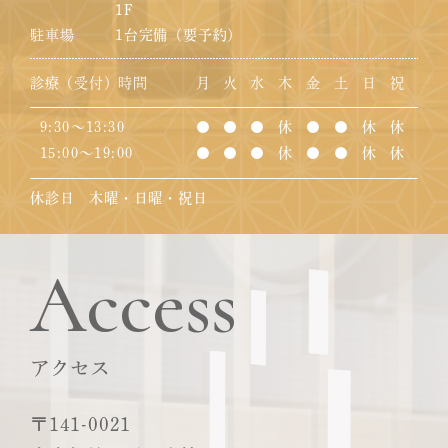
1F
駐車場
1台完備（要予約）
診療（受付）時間
月
火
水
木
金
土
日
祝
9:30～13:30
●
●
●
休
●
●
休
休
15:00～19:00
●
●
●
休
●
●
休
休
休診日 木曜・日曜・祝日
Access
アクセス
〒141-0021