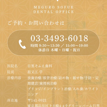
ご予約・お問い合わせは
医院名
目黒そふえ歯科
院長
祖父江 学
診療内容
虫歯治療/根管治療/詰め物・被せ物/予防・定
期健診/歯周病治療
ブリッジ/インプラント治療/入れ歯/ホワイト
ニング
所在地
〒141-0021
東京都品川区上大崎4-4-9グリーンパーム目黒