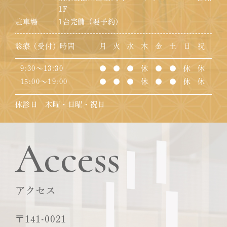
1F
駐車場
1台完備（要予約）
診療（受付）時間
月
火
水
木
金
土
日
祝
9:30～13:30
●
●
●
休
●
●
休
休
15:00～19:00
●
●
●
休
●
●
休
休
休診日 木曜・日曜・祝日
Access
アクセス
〒141-0021