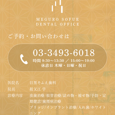
ご予約・お問い合わせは
医院名
目黒そふえ歯科
院長
祖父江 学
診療内容
虫歯治療/根管治療/詰め物・被せ物/予防・定
期健診/歯周病治療
ブリッジ/インプラント治療/入れ歯/ホワイト
ニング