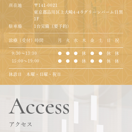
所在地
〒141-0021
東京都品川区上大崎4-4-9グリーンパーム目黒
1F
駐車場
1台完備（要予約）
診療（受付）時間
月
火
水
木
金
土
日
祝
9:30～13:30
●
●
●
休
●
●
休
休
15:00～19:00
●
●
●
休
●
●
休
休
休診日 木曜・日曜・祝日
Access
アクセス