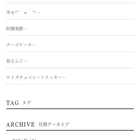
幸せ(*´ω｀*)‥
阿闍梨餅‥
チーズケーキ‥
笹だんご‥
ロイズチョコレートクッキー‥
TAG
タグ
ARCHIVE
月別アーカイブ