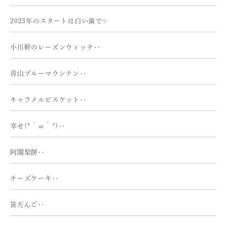
2023年のスタートは白い歯で✨
小川軒のレーズンウィッチ‥
青山ブルーマウンテン‥
キャラメルビスケット‥
幸せ(*´ω｀*)‥
阿闍梨餅‥
チーズケーキ‥
笹だんご‥