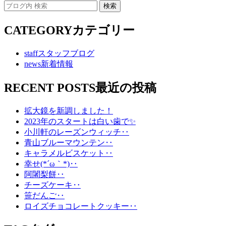
CATEGORY
カテゴリー
staff
スタッフブログ
news
新着情報
RECENT POSTS
最近の投稿
拡大鏡を新調しました！
2023年のスタートは白い歯で✨
小川軒のレーズンウィッチ‥
青山ブルーマウンテン‥
キャラメルビスケット‥
幸せ(*´ω｀*)‥
阿闍梨餅‥
チーズケーキ‥
笹だんご‥
ロイズチョコレートクッキー‥