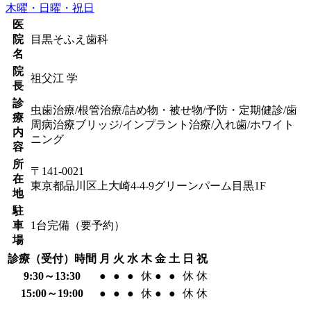
医
院
目黒そふえ歯科
名
院
祖父江 学
長
診
虫歯治療/根管治療/詰め物・被せ物/予防・定期健診/歯
療
周病治療
ブリッジ/インプラント治療/入れ歯/ホワイト
内
ニング
容
所
〒141-0021
在
東京都品川区上大崎4-4-9グリーンパーム目黒1F
地
駐
車
1台完備（要予約）
場
診療（受付）時間
月
火
水
木
金
土
日
祝
9:30～13:30
●
●
●
休
●
●
休
休
15:00～19:00
●
●
●
休
●
●
休
休