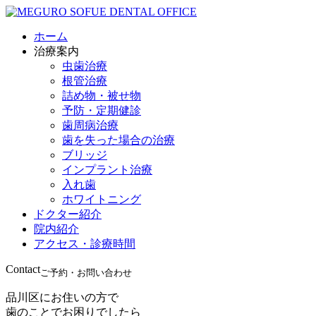
ホーム
治療案内
虫歯治療
根管治療
詰め物・被せ物
予防・定期健診
歯周病治療
歯を失った場合の治療
ブリッジ
インプラント治療
入れ歯
ホワイトニング
ドクター紹介
院内紹介
アクセス・診療時間
Contact
ご予約・お問い合わせ
品川区にお住いの方で
歯のことでお困りでしたら