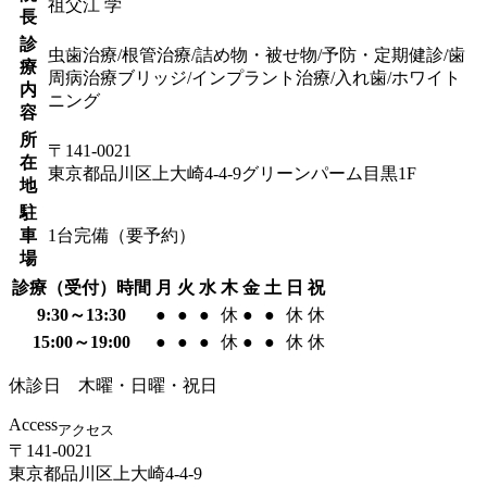
祖父江 学
長
診
虫歯治療/根管治療/詰め物・被せ物/予防・定期健診/歯
療
周病治療
ブリッジ/インプラント治療/入れ歯/ホワイト
内
ニング
容
所
〒141-0021
在
東京都品川区上大崎4-4-9グリーンパーム目黒1F
地
駐
車
1台完備（要予約）
場
診療（受付）時間
月
火
水
木
金
土
日
祝
9:30～13:30
●
●
●
休
●
●
休
休
15:00～19:00
●
●
●
休
●
●
休
休
休診日 木曜・日曜・祝日
Access
アクセス
〒141-0021
東京都品川区上大崎4-4-9