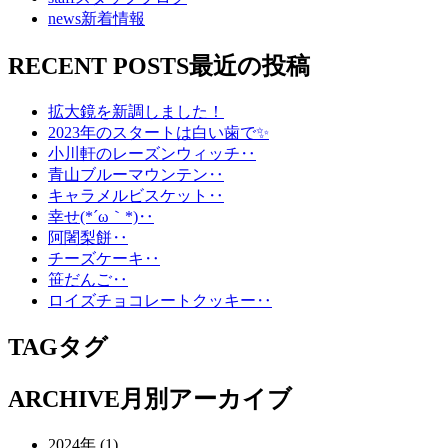
news
新着情報
RECENT POSTS
最近の投稿
拡大鏡を新調しました！
2023年のスタートは白い歯で✨
小川軒のレーズンウィッチ‥
青山ブルーマウンテン‥
キャラメルビスケット‥
幸せ(*´ω｀*)‥
阿闍梨餅‥
チーズケーキ‥
笹だんご‥
ロイズチョコレートクッキー‥
TAG
タグ
ARCHIVE
月別アーカイブ
2024年 (1)