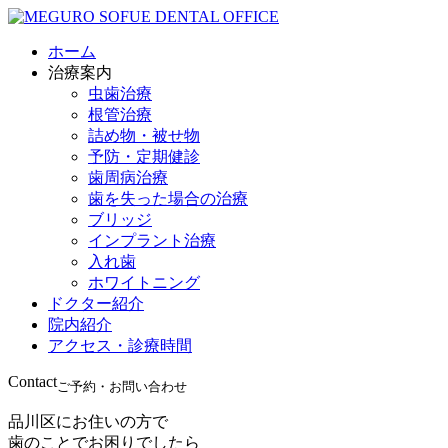
ホーム
治療案内
虫歯治療
根管治療
詰め物・被せ物
予防・定期健診
歯周病治療
歯を失った場合の治療
ブリッジ
インプラント治療
入れ歯
ホワイトニング
ドクター紹介
院内紹介
アクセス・診療時間
Contact
ご予約・お問い合わせ
品川区にお住いの方で
歯のことでお困りでしたら