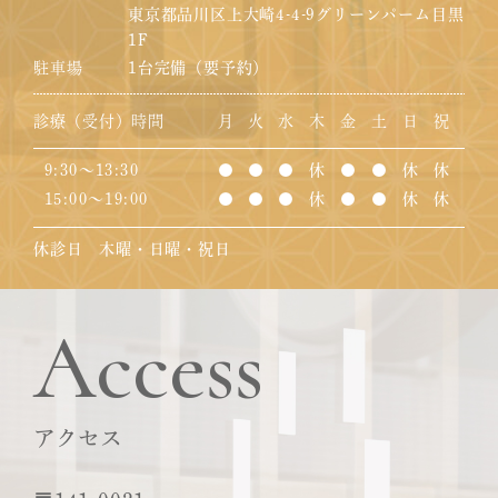
東京都品川区上大崎4-4-9グリーンパーム目黒
1F
駐車場
1台完備（要予約）
診療（受付）時間
月
火
水
木
金
土
日
祝
9:30～13:30
●
●
●
休
●
●
休
休
15:00～19:00
●
●
●
休
●
●
休
休
休診日 木曜・日曜・祝日
Access
アクセス