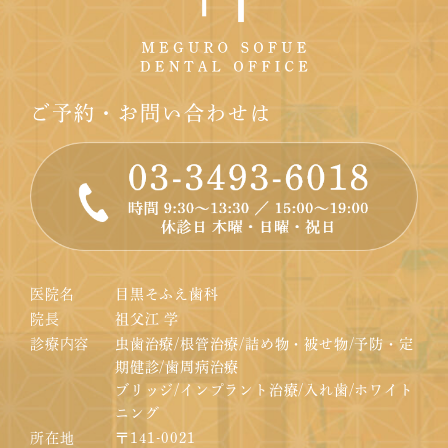
ご予約・お問い合わせは
医院名
目黒そふえ歯科
院長
祖父江 学
診療内容
虫歯治療/根管治療/詰め物・被せ物/予防・定
期健診/歯周病治療
ブリッジ/インプラント治療/入れ歯/ホワイト
ニング
所在地
〒141-0021