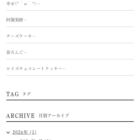
幸せ(*´ω｀*)‥
阿闍梨餅‥
チーズケーキ‥
笹だんご‥
ロイズチョコレートクッキー‥
TAG
タグ
ARCHIVE
月別アーカイブ
2024年 (1)