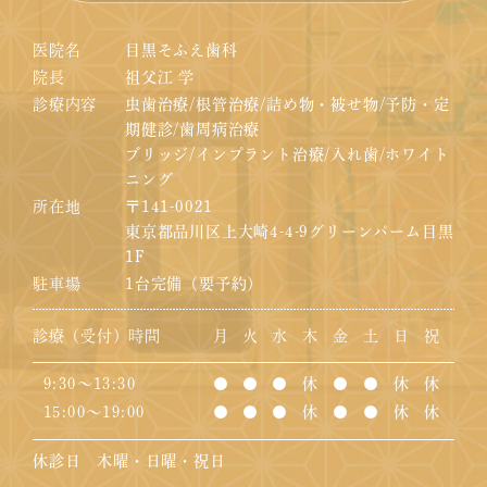
医院名
目黒そふえ歯科
院長
祖父江 学
診療内容
虫歯治療/根管治療/詰め物・被せ物/予防・定
期健診/歯周病治療
ブリッジ/インプラント治療/入れ歯/ホワイト
ニング
所在地
〒141-0021
東京都品川区上大崎4-4-9グリーンパーム目黒
1F
駐車場
1台完備（要予約）
診療（受付）時間
月
火
水
木
金
土
日
祝
9:30～13:30
●
●
●
休
●
●
休
休
15:00～19:00
●
●
●
休
●
●
休
休
休診日 木曜・日曜・祝日