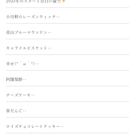
2023年のスタートは白い歯で
小川軒のレーズンウィッチ‥
青山ブルーマウンテン‥
キャラメルビスケット‥
幸せ(*´ω｀*)‥
阿闍梨餅‥
チーズケーキ‥
笹だんご‥
ロイズチョコレートクッキー‥