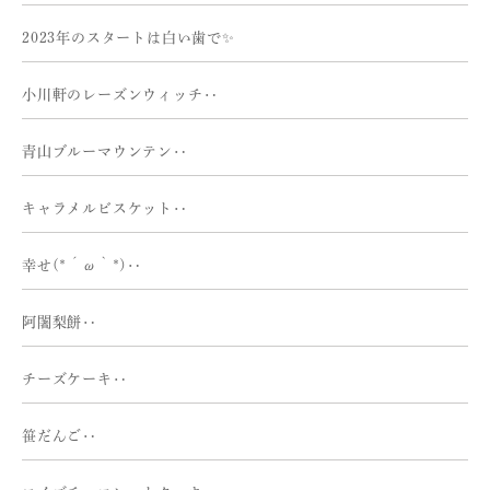
2023年のスタートは白い歯で✨
小川軒のレーズンウィッチ‥
青山ブルーマウンテン‥
キャラメルビスケット‥
幸せ(*´ω｀*)‥
阿闍梨餅‥
チーズケーキ‥
笹だんご‥