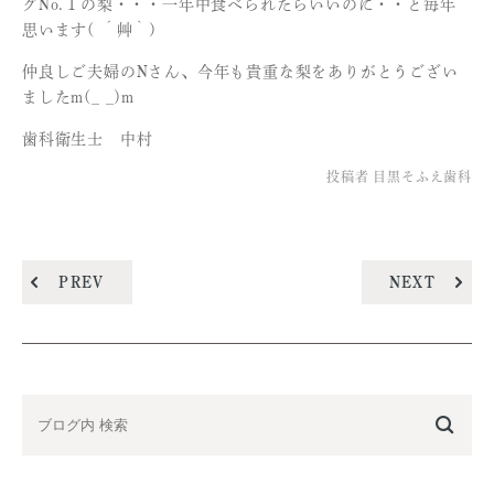
グNo.１の梨・・・一年中食べられたらいいのに・・と毎年
思います( ´艸｀)
仲良しご夫婦のNさん、今年も貴重な梨をありがとうござい
ましたm(_ _)m
歯科衛生士 中村
投稿者
目黒そふえ歯科
PREV
NEXT