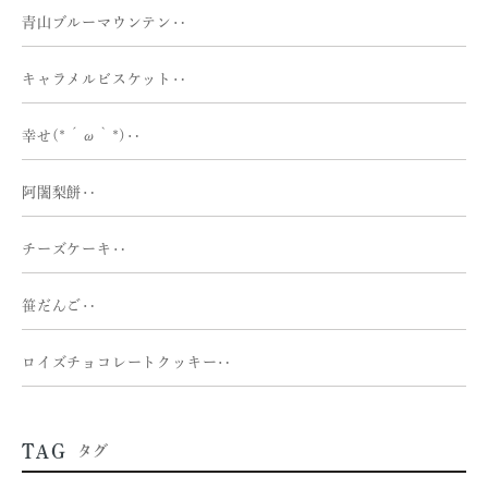
青山ブルーマウンテン‥
キャラメルビスケット‥
幸せ(*´ω｀*)‥
阿闍梨餅‥
チーズケーキ‥
笹だんご‥
ロイズチョコレートクッキー‥
TAG
タグ