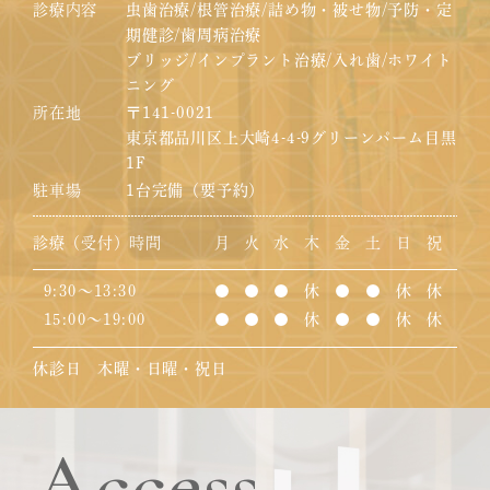
診療内容
虫歯治療/根管治療/詰め物・被せ物/予防・定
期健診/歯周病治療
ブリッジ/インプラント治療/入れ歯/ホワイト
ニング
所在地
〒141-0021
東京都品川区上大崎4-4-9グリーンパーム目黒
1F
駐車場
1台完備（要予約）
診療（受付）時間
月
火
水
木
金
土
日
祝
9:30～13:30
●
●
●
休
●
●
休
休
15:00～19:00
●
●
●
休
●
●
休
休
休診日 木曜・日曜・祝日
Access