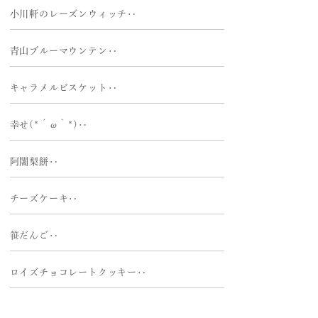
小川軒のレーズンウィッチ‥
青山ブルーマウンテン‥
キャラメルビスケット‥
幸せ(*´ω｀*)‥
阿闍梨餅‥
チーズケーキ‥
笹だんご‥
ロイズチョコレートクッキー‥