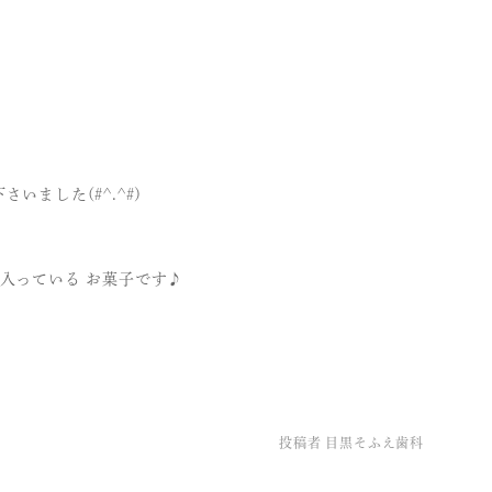
ました(#^.^#)
入っている お菓子です♪
投稿者
目黒そふえ歯科