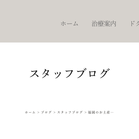
ホーム
治療案内
ド
虫歯治療
根管治療
詰め物・被せ物
予防・定期健診
スタッフブログ
歯周病治療
歯を失った場合の治療
ブリッジ
インプラント治療
ホーム
ブログ
スタッフブログ
福岡のお土産‥
入れ歯
ホワイトニング