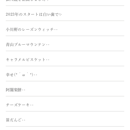
2023年のスタートは白い歯で✨
小川軒のレーズンウィッチ‥
青山ブルーマウンテン‥
キャラメルビスケット‥
幸せ(*´ω｀*)‥
阿闍梨餅‥
チーズケーキ‥
笹だんご‥