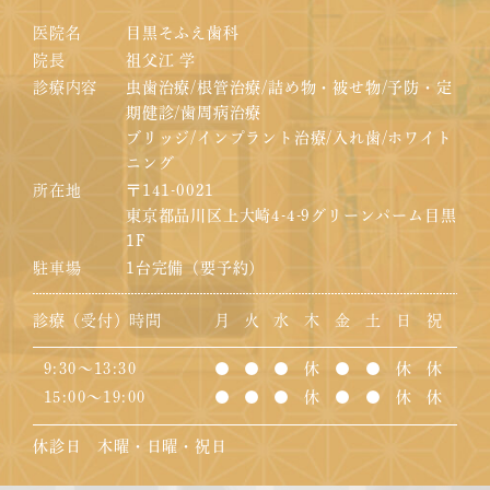
医院名
目黒そふえ歯科
院長
祖父江 学
診療内容
虫歯治療/根管治療/詰め物・被せ物/予防・定
期健診/歯周病治療
ブリッジ/インプラント治療/入れ歯/ホワイト
ニング
所在地
〒141-0021
東京都品川区上大崎4-4-9グリーンパーム目黒
1F
駐車場
1台完備（要予約）
診療（受付）時間
月
火
水
木
金
土
日
祝
9:30～13:30
●
●
●
休
●
●
休
休
15:00～19:00
●
●
●
休
●
●
休
休
休診日 木曜・日曜・祝日