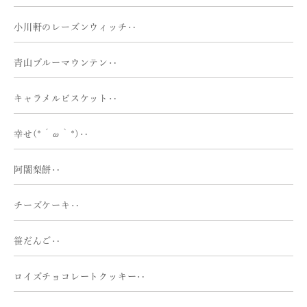
小川軒のレーズンウィッチ‥
青山ブルーマウンテン‥
キャラメルビスケット‥
幸せ(*´ω｀*)‥
阿闍梨餅‥
チーズケーキ‥
笹だんご‥
ロイズチョコレートクッキー‥