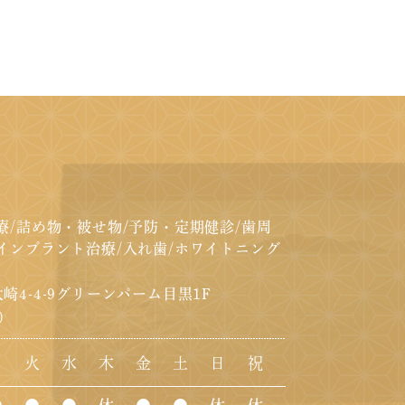
療/詰め物・被せ物/予防・定期健診/歯周
インプラント治療/入れ歯/ホワイトニング
崎4-4-9グリーンパーム目黒1F
）
月
火
水
木
金
土
日
祝