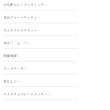
小川軒のレーズンウィッチ‥
青山ブルーマウンテン‥
キャラメルビスケット‥
幸せ(*´ω｀*)‥
阿闍梨餅‥
チーズケーキ‥
笹だんご‥
ロイズチョコレートクッキー‥