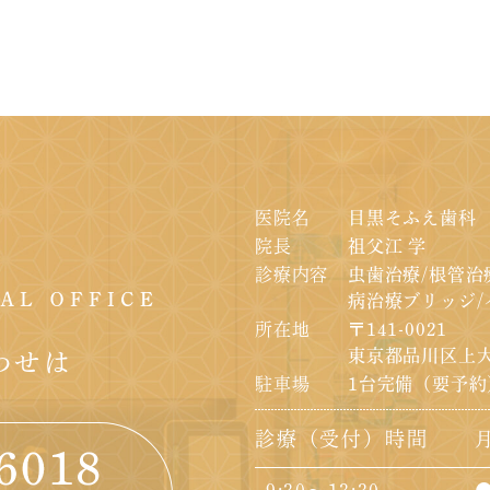
医院名
目黒そふえ歯科
院長
祖父江 学
診療内容
虫歯治療/根管治
病治療
ブリッジ/
所在地
〒141-0021
東京都品川区上大
わせは
駐車場
1台完備（要予約
診療（受付）時間