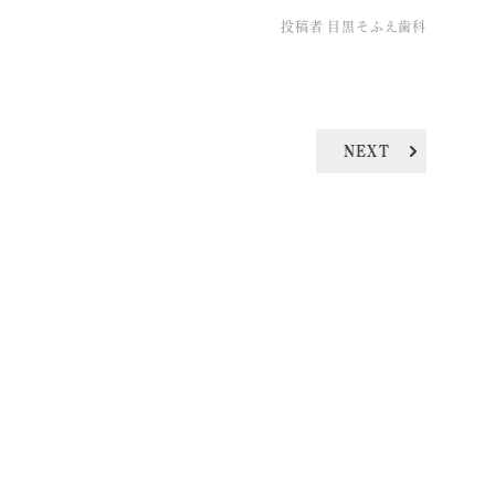
投稿者
目黒そふえ歯科
NEXT