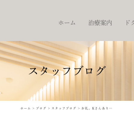
ホーム
治療案内
ド
虫歯治療
根管治療
詰め物・被せ物
予防・定期健診
スタッフブログ
歯周病治療
歯を失った場合の治療
ブリッジ
インプラント治療
ホーム
ブログ
スタッフブログ
お礼。Kさんありがとうございます‥
入れ歯
ホワイトニング