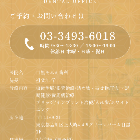
ご予約・お問い合わせは
医院名
目黒そふえ歯科
院長
祖父江 学
診療内容
虫歯治療/根管治療/詰め物・被せ物/予防・定
期健診/歯周病治療
ブリッジ/インプラント治療/入れ歯/ホワイト
ニング
所在地
〒141-0021
東京都品川区上大崎4-4-9グリーンパーム目黒
1F
駐車場
1台完備（要予約）