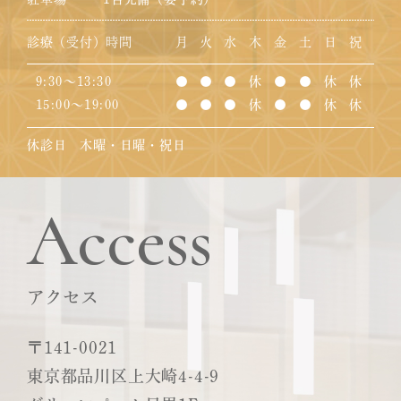
診療（受付）時間
月
火
水
木
金
土
日
祝
9:30～13:30
●
●
●
休
●
●
休
休
15:00～19:00
●
●
●
休
●
●
休
休
休診日 木曜・日曜・祝日
Access
アクセス
〒141-0021
東京都品川区上大崎4-4-9