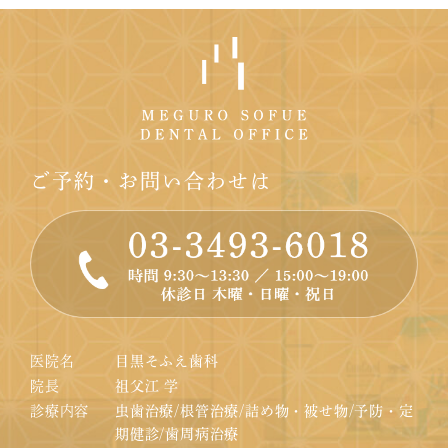
ご予約・お問い合わせは
医院名
目黒そふえ歯科
院長
祖父江 学
診療内容
虫歯治療/根管治療/詰め物・被せ物/予防・定
期健診/歯周病治療