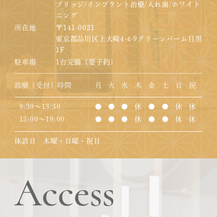
ブリッジ/インプラント治療/入れ歯/ホワイト
ニング
所在地
〒141-0021
東京都品川区上大崎4-4-9グリーンパーム目黒
1F
駐車場
1台完備（要予約）
診療（受付）時間
月
火
水
木
金
土
日
祝
9:30～13:30
●
●
●
休
●
●
休
休
15:00～19:00
●
●
●
休
●
●
休
休
休診日 木曜・日曜・祝日
Access