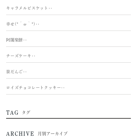
キャラメルビスケット‥
幸せ(*´ω｀*)‥
阿闍梨餅‥
チーズケーキ‥
笹だんご‥
ロイズチョコレートクッキー‥
TAG
タグ
ARCHIVE
月別アーカイブ