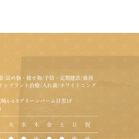
療/詰め物・被せ物/予防・定期健診/歯周
インプラント治療/入れ歯/ホワイトニング
崎4-4-9グリーンパーム目黒1F
）
月
火
水
木
金
土
日
祝