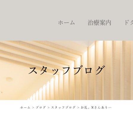
ホーム
治療案内
ド
虫歯治療
根管治療
詰め物・被せ物
予防・定期健診
スタッフブログ
歯周病治療
歯を失った場合の治療
ブリッジ
インプラント治療
ホーム
ブログ
スタッフブログ
お礼。Nさんありがとうございました。
入れ歯
ホワイトニング