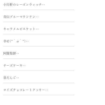
小川軒のレーズンウィッチ‥
青山ブルーマウンテン‥
キャラメルビスケット‥
幸せ(*´ω｀*)‥
阿闍梨餅‥
チーズケーキ‥
笹だんご‥
ロイズチョコレートクッキー‥