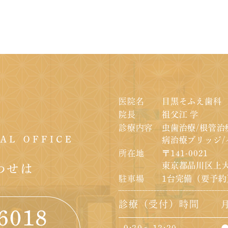
医院名
目黒そふえ歯科
院長
祖父江 学
診療内容
虫歯治療/根管治
病治療
ブリッジ/
所在地
〒141-0021
東京都品川区上大
わせは
駐車場
1台完備（要予約
診療（受付）時間