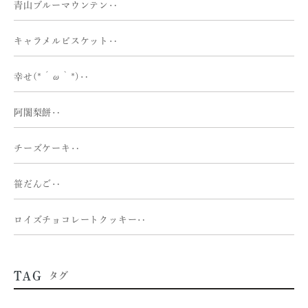
青山ブルーマウンテン‥
キャラメルビスケット‥
幸せ(*´ω｀*)‥
阿闍梨餅‥
チーズケーキ‥
笹だんご‥
ロイズチョコレートクッキー‥
TAG
タグ