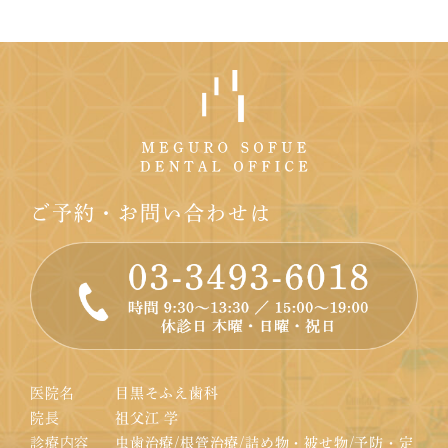
ご予約・お問い合わせは
医院名
目黒そふえ歯科
院長
祖父江 学
診療内容
虫歯治療/根管治療/詰め物・被せ物/予防・定