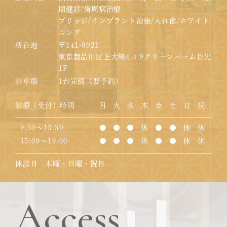
期健診/歯周病治療
ブリッジ/インプラント治療/入れ歯/ホワイト
ニング
所在地
〒141-0021
東京都品川区上大崎4-4-9グリーンパーム目黒
1F
駐車場
1台完備（要予約）
診療（受付）時間
月
火
水
木
金
土
日
祝
9:30～13:30
●
●
●
休
●
●
休
休
15:00～19:00
●
●
●
休
●
●
休
休
休診日 木曜・日曜・祝日
Access