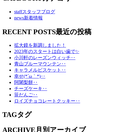
staff
スタッフブログ
news
新着情報
RECENT POSTS
最近の投稿
拡大鏡を新調しました！
2023年のスタートは白い歯で✨
小川軒のレーズンウィッチ‥
青山ブルーマウンテン‥
キャラメルビスケット‥
幸せ(*´ω｀*)‥
阿闍梨餅‥
チーズケーキ‥
笹だんご‥
ロイズチョコレートクッキー‥
TAG
タグ
ARCHIVE
月別アーカイブ