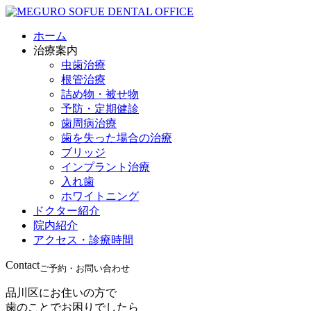
ホーム
治療案内
虫歯治療
根管治療
詰め物・被せ物
予防・定期健診
歯周病治療
歯を失った場合の治療
ブリッジ
インプラント治療
入れ歯
ホワイトニング
ドクター紹介
院内紹介
アクセス・診療時間
Contact
ご予約・お問い合わせ
品川区にお住いの方で
歯のことでお困りでしたら