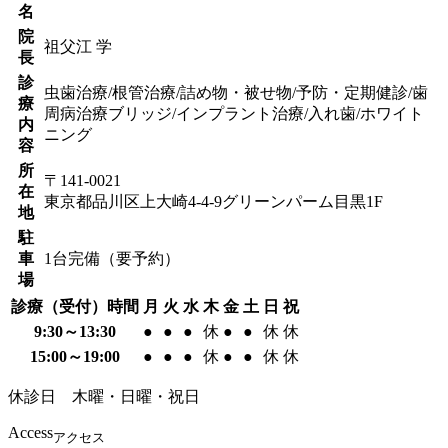
名
院
祖父江 学
長
診
虫歯治療/根管治療/詰め物・被せ物/予防・定期健診/歯
療
周病治療
ブリッジ/インプラント治療/入れ歯/ホワイト
内
ニング
容
所
〒141-0021
在
東京都品川区上大崎4-4-9グリーンパーム目黒1F
地
駐
車
1台完備（要予約）
場
診療（受付）時間
月
火
水
木
金
土
日
祝
9:30～13:30
●
●
●
休
●
●
休
休
15:00～19:00
●
●
●
休
●
●
休
休
休診日 木曜・日曜・祝日
Access
アクセス