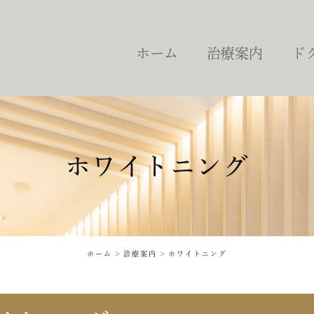
ホーム
治療案内
ド
虫歯治療
根管治療
詰め物・被せ物
予防・定期健診
ホワイトニング
歯周病治療
歯を失った場合の治療
ブリッジ
インプラント治療
ホーム
診療案内
ホワイトニング
入れ歯
ホワイトニング